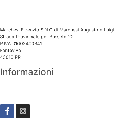
Marchesi Fidenzio S.N.C di Marchesi Augusto e Luigi​
Strada Provinciale per Busseto 22
P.IVA 01602400341
Fontevivo
43010 PR
Informazioni
Tel. 0521 619389
Whatsapp. 378 3072235
Mail. marchesi@marchesifidenzio.it
Strada Provinciale per Busseto, 22, 43010 Fontevivo PR