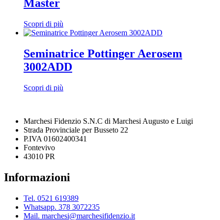
Master
Scopri di più
Seminatrice Pottinger Aerosem
3002ADD
Scopri di più
Marchesi Fidenzio S.N.C di Marchesi Augusto e Luigi​
Strada Provinciale per Busseto 22
P.IVA 01602400341
Fontevivo
43010 PR
Informazioni
Tel. 0521 619389
Whatsapp. 378 3072235
Mail. marchesi@marchesifidenzio.it