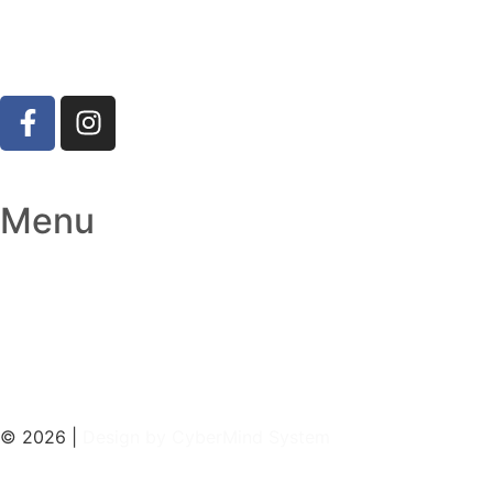
Tel. 0521 619389
Whatsapp. 378 3072235
Mail. marchesi@marchesifidenzio.it
Strada Provinciale per Busseto, 22, 43010 Fontevivo PR
Menu
Agricoltura
Edilizia/industria
Usato
Shop
Contatti
© 2026 |
Design by CyberMind System
Privacy Policy