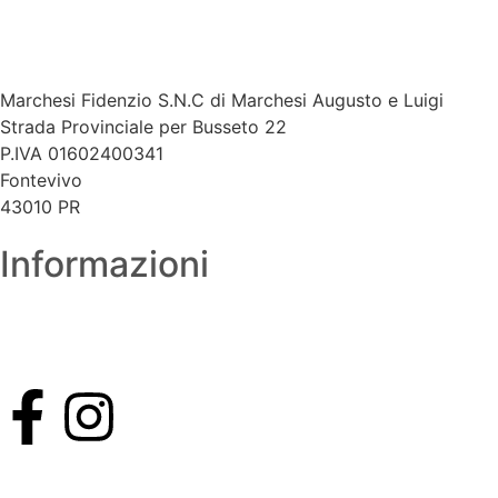
Marchesi Fidenzio S.N.C di Marchesi Augusto e Luigi​
Strada Provinciale per Busseto 22
P.IVA 01602400341
Fontevivo
43010 PR
Informazioni
Tel. 0521 619389
Whatsapp. 378 3072235
Mail. marchesi@marchesifidenzio.it
Strada Provinciale per Busseto, 22, 43010 Fontevivo PR