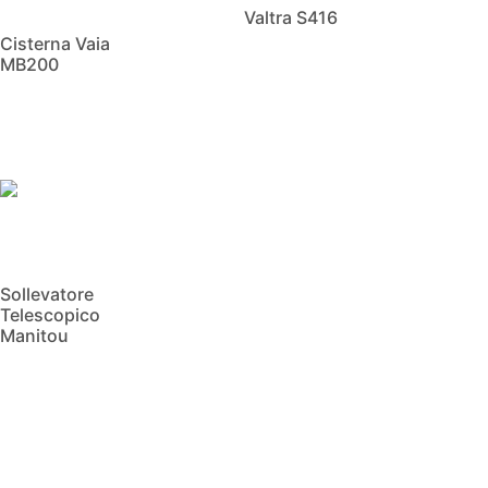
Valtra S416
Cisterna Vaia
MB200
Scopri di più
Scopri di più
Sollevatore
Telescopico
Manitou
Scopri di più