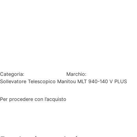
Home
Agricoltura
Edilizia/Industria
Usato
Categoria:
Pronta consegna
Marchio:
Manitou
Sollevatore Telescopico Manitou MLT 940-140 V PLUS
Per procedere con l’acquisto