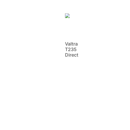
Valtra
T235
Direct
Scopri di
più