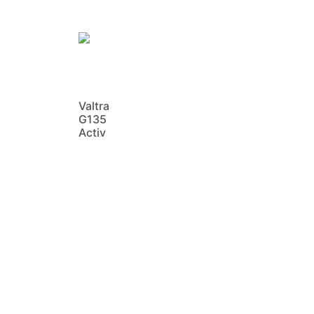
Valtra
G135
Activ
Scopri di
più