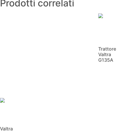
Prodotti correlati
Trattore
Valtra
G135A
Scopri di
più
Valtra