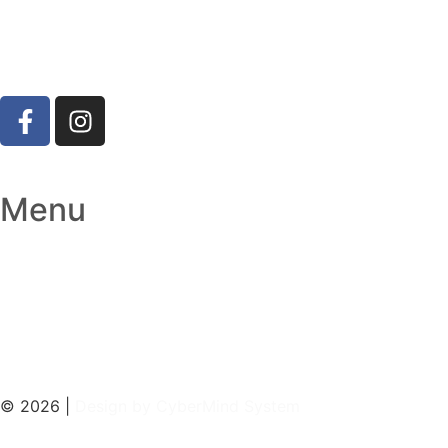
Tel. 0521 619389
Whatsapp. 378 3072235
Mail. marchesi@marchesifidenzio.it
Strada Provinciale per Busseto, 22, 43010 Fontevivo PR
Menu
Agricoltura
Edilizia/industria
Usato
Shop
Contatti
© 2026 |
Design by CyberMind System