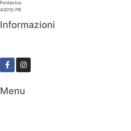
Fontevivo
43010 PR
Informazioni
Tel. 0521 619389
Whatsapp. 378 3072235
Mail. marchesi@marchesifidenzio.it
Strada Provinciale per Busseto, 22, 43010 Fontevivo PR
Menu
Agricoltura
Edilizia/industria
Usato
Shop
Contatti